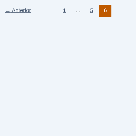
←
Anterior
1
…
5
6