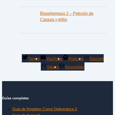
Blasphemous 2 – Petición de
Cástula y trifón
Twitter
YouTube
Podcast
Discord
Steam
Newsletter
Guías completas
Guía de Kingdom Come Deliverance 2