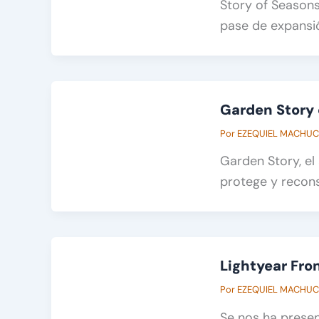
Story of Seasons
pase de expansió
Garden Story 
Por
EZEQUIEL MACHU
Garden Story, el
protege y recon
Lightyear Fro
Por
EZEQUIEL MACHU
Se nos ha prese