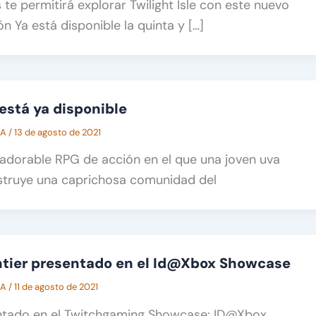
 te permitirá explorar Twilight Isle con este nuevo
n Ya está disponible la quinta y […]
está ya disponible
CA
/
13 de agosto de 2021
 adorable RPG de acción en el que una joven uva
struye una caprichosa comunidad del
ntier presentado en el Id@Xbox Showcase
CA
/
11 de agosto de 2021
ntado en el Twitchgaming Showcase: ID@Xbox,