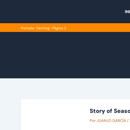
Ir
al
IN
contenido
Portada
›
Farming
›
Página 2
Story of Seas
Por
JUANJO GARCÍA
/