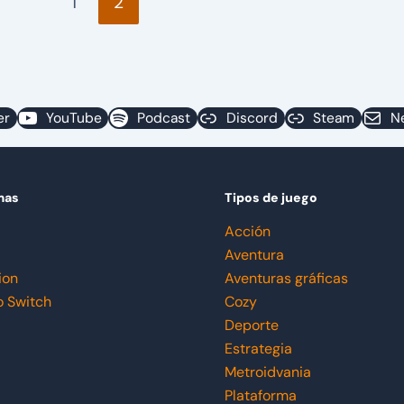
1
2
er
YouTube
Podcast
Discord
Steam
N
mas
Tipos de juego
Acción
Aventura
ion
Aventuras gráficas
o Switch
Cozy
Deporte
Estrategia
Metroidvania
Plataforma