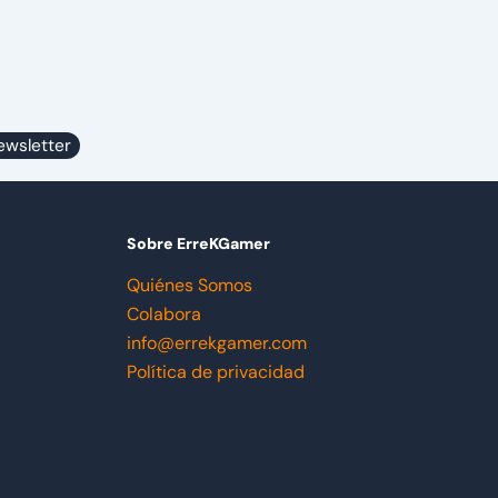
ewsletter
Sobre ErreKGamer
Quiénes Somos
Colabora
info@errekgamer.com
Política de privacidad