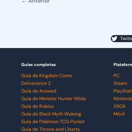
←
Anterior
Twitt
Guías completas
Platafor
Guía de Kingdom Come
PC
Deliverance 2
Steam
Guía de Avowed
PlayStat
Guía de Monster Hunter Wilds
Nintend
Guía de Roblox
XBOX
Guía de Black Myth Wukong
Móvil
Guía de Pokémon TCG Pocket
Guía de Throne and Liberty