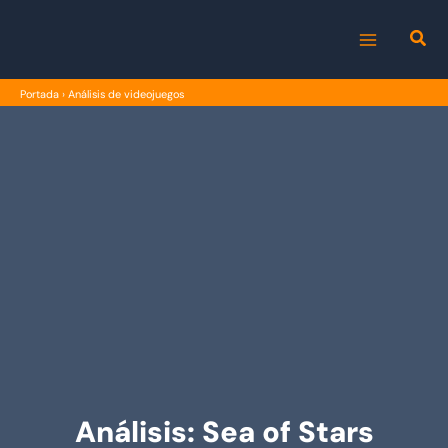
Ir
al
MAIN
contenido
Portada
›
Análisis de videojuegos
MENU
Análisis: Sea of Stars