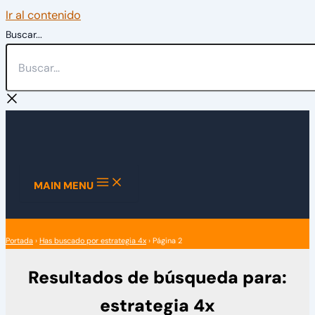
Ir al contenido
Buscar...
MAIN MENU
Portada
›
Has buscado por estrategia 4x
›
Página 2
Resultados de búsqueda para:
estrategia 4x