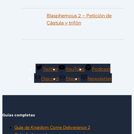
Blasphemous 2 – Petición de
Cástula y trifón
Twitter
YouTube
Podcast
Discord
Steam
Newsletter
Guías completas
Guía de Kingdom Come Deliverance 2