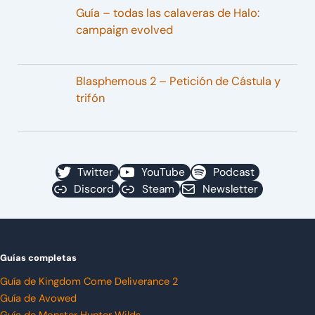
Guía – todas las calaveras de Halo:
campaign evolved
Blasphemous 2 – Petición de Cástula y
trifón
Twitter
YouTube
Podcast
Discord
Steam
Newsletter
Guías completas
Guía de Kingdom Come Deliverance 2
Guía de Avowed