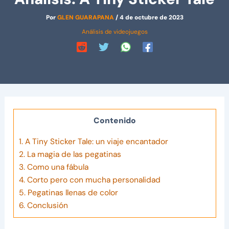
Por
GLEN GUARAPANA
/
4 de octubre de 2023
Análisis de videojuegos
Contenido
1.
A Tiny Sticker Tale: un viaje encantador
2.
La magia de las pegatinas
3.
Como una fábula
4.
Corto pero con mucha personalidad
5.
Pegatinas llenas de color
6.
Conclusión