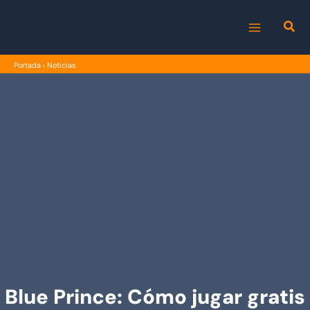
Ir
al
MAIN
contenido
Portada
›
Noticias
MENU
Blue Prince: Cómo jugar gratis