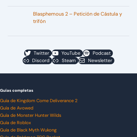
Blasphemous 2 – Petición de Cástula y
trifón
Twitter
YouTube
Podcast
Discord
Steam
Newsletter
Guías completas
Guía de Kingdom Come Deliverance 2
Guía de Avowed
Guía de Monster Hunter Wilds
Guía de Roblox
Guía de Black Myth Wukong