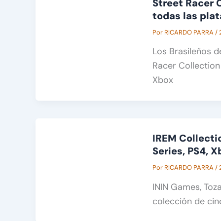
Street Racer 
todas las pla
Por
RICARDO PARRA
/
Los Brasileños d
Racer Collection 
Xbox
IREM Collecti
Series, PS4, 
Por
RICARDO PARRA
/
ININ Games, Toz
colección de cin