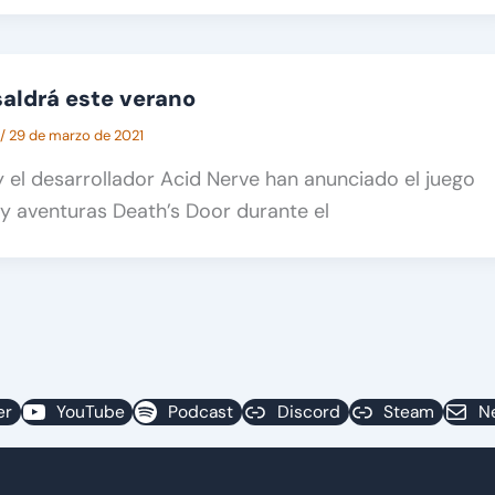
saldrá este verano
/
29 de marzo de 2021
 y el desarrollador Acid Nerve han anunciado el juego
 y aventuras Death’s Door durante el
er
YouTube
Podcast
Discord
Steam
N