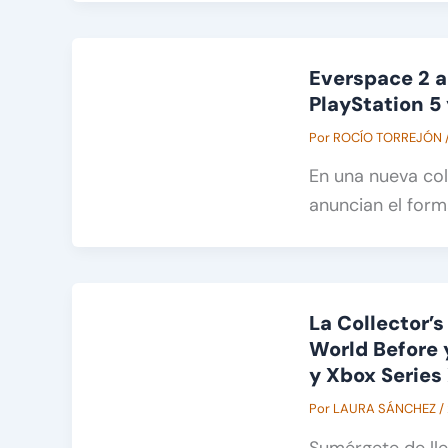
Everspace 2 a
PlayStation 5
Por
ROCÍO TORREJÓN
En una nueva co
anuncian el form
La Collector’s
World Before 
y Xbox Series
Por
LAURA SÁNCHEZ
/
Sumérgete de lle