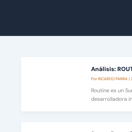
Análisis: ROU
Por
RICARDO PARRA
/
Routine es un Su
desarrolladora i