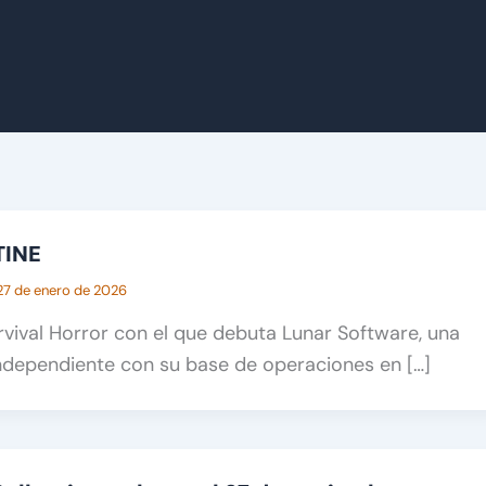
TINE
27 de enero de 2026
rvival Horror con el que debuta Lunar Software, una
ndependiente con su base de operaciones en […]