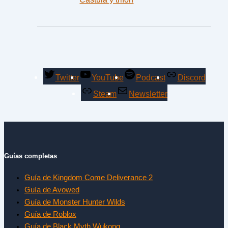
Twitter
YouTube
Podcast
Discord
Steam
Newsletter
Guías completas
Guía de Kingdom Come Deliverance 2
Guía de Avowed
Guía de Monster Hunter Wilds
Guía de Roblox
Guía de Black Myth Wukong