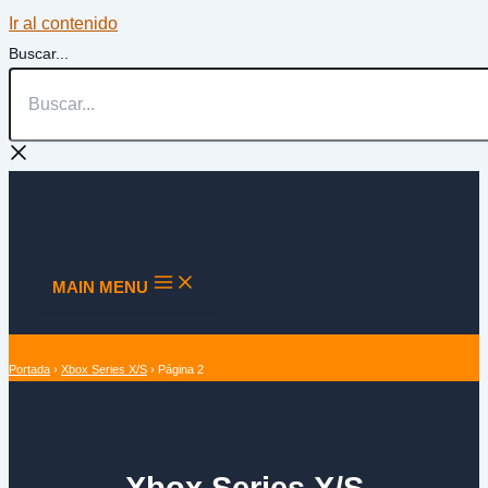
Ir al contenido
Buscar...
MAIN MENU
Portada
›
Xbox Series X/S
›
Página 2
Xbox Series X/S