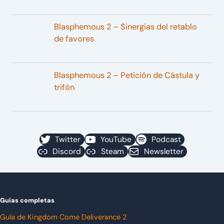
Blasphemous 2 – Sinergias del retablo
de favores
Blasphemous 2 – Petición de Cástula y
trifón
Twitter
YouTube
Podcast
Discord
Steam
Newsletter
Guías completas
Guía de Kingdom Come Deliverance 2