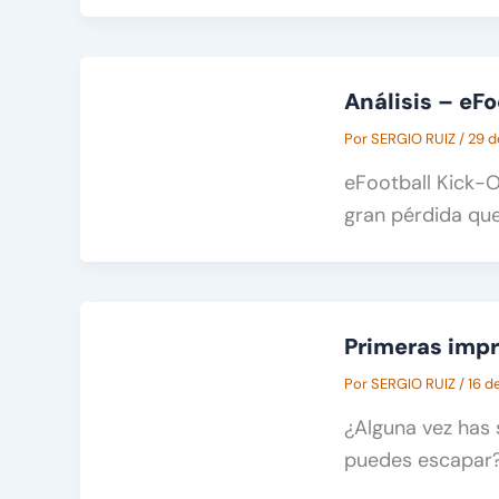
Análisis – eFo
Por
SERGIO RUIZ
/
29 d
eFootball Kick-O
gran pérdida qu
Primeras imp
Por
SERGIO RUIZ
/
16 d
¿Alguna vez has 
puedes escapar? 