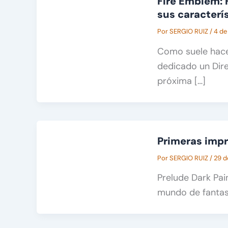
Fire Emblem: 
sus caracterí
Por
SERGIO RUIZ
/
4 de
Como suele hace
dedicado un Dire
próxima […]
Primeras impr
Por
SERGIO RUIZ
/
29 d
Prelude Dark Pai
mundo de fantasí