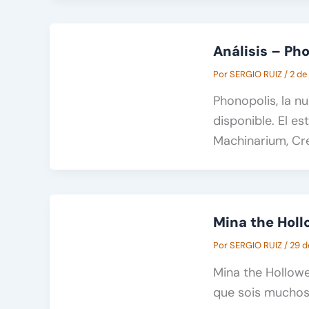
Análisis – Ph
Por
SERGIO RUIZ
/
2 de
Phonopolis, la n
disponible. El e
Machinarium, Cr
Mina the Hollo
Por
SERGIO RUIZ
/
29 d
Mina the Hollow
que sois muchos 