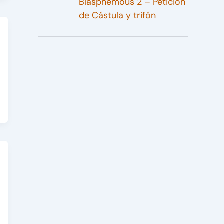
Blasphemous 2 – Petición
de Cástula y trifón