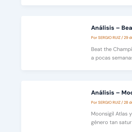
Análisis – Be
Por
SERGIO RUIZ
/
29 d
Beat the Champio
a pocas semanas
Análisis – Moo
Por
SERGIO RUIZ
/
28 d
Moonsigil Atlas 
género tan satur