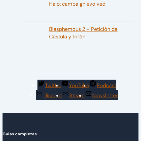
Halo: campaign evolved
Blasphemous 2 – Petición de
Cástula y trifón
Twitter
YouTube
Podcast
Discord
Steam
Newsletter
Guías completas