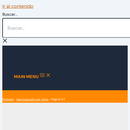
Ir al contenido
Buscar...
MAIN MENU
Portada
›
Has buscado por retro
›
Página 57