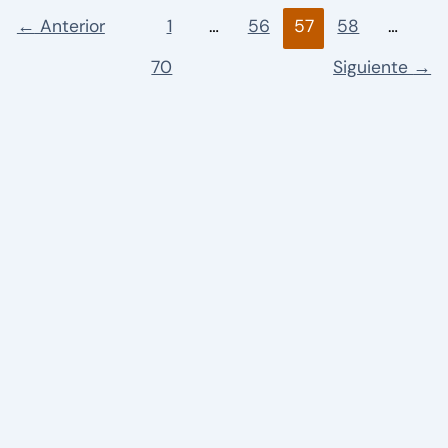
←
Anterior
1
…
56
57
58
…
70
Siguiente
→