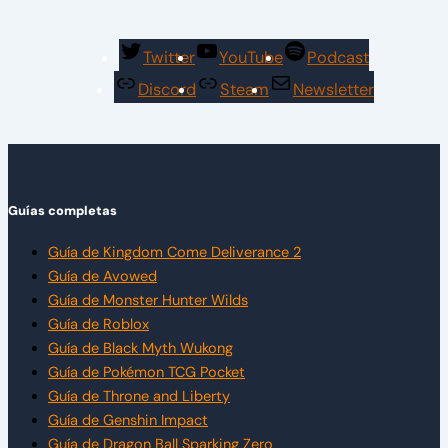
Twitter
YouTube
Podcast
Discord
Steam
Newsletter
Guías completas
Guía de Kingdom Come Deliverance 2
Guía de Avowed
Guía de Monster Hunter Wilds
Guía de Roblox
Guía de Black Myth Wukong
Guía de Pokémon TCG Pocket
Guía de Throne and Liberty
Guía de Genshin Impact
Guía de Dragon Ball Sparking Zero