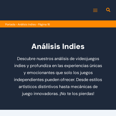
Ir
al
MAIN
contenido
Portada
›
Análisis Indies
›
Página 16
MENU
Análisis Indies
Descubre nuestros análisis de videojuegos
indies y profundiza en las experiencias únicas
y emocionantes que solo los juegos
independientes pueden ofrecer. Desde estilos
artísticos distintivos hasta mecánicas de
juego innovadoras. ¡No te los pierdas!