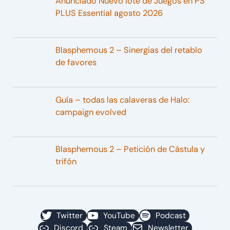
Anunciado Nuevo lote de Juegos en PS
PLUS Essential agosto 2026
Blasphemous 2 – Sinergias del retablo
de favores
Guía – todas las calaveras de Halo:
campaign evolved
Blasphemous 2 – Petición de Cástula y
trifón
Twitter
YouTube
Podcast
Discord
Steam
Newsletter