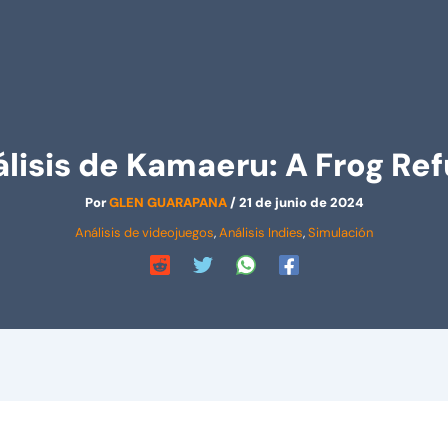
lisis de Kamaeru: A Frog Re
Por
GLEN GUARAPANA
/
21 de junio de 2024
Análisis de videojuegos
,
Análisis Indies
,
Simulación