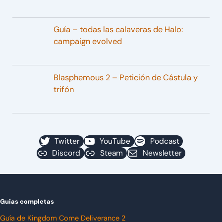
Guía – todas las calaveras de Halo:
campaign evolved
Blasphemous 2 – Petición de Cástula y
trifón
Twitter
YouTube
Podcast
Discord
Steam
Newsletter
Guías completas
Guía de Kingdom Come Deliverance 2