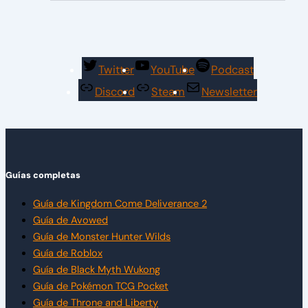
Twitter
YouTube
Podcast
Discord
Steam
Newsletter
Guías completas
Guía de Kingdom Come Deliverance 2
Guía de Avowed
Guía de Monster Hunter Wilds
Guía de Roblox
Guía de Black Myth Wukong
Guía de Pokémon TCG Pocket
Guía de Throne and Liberty