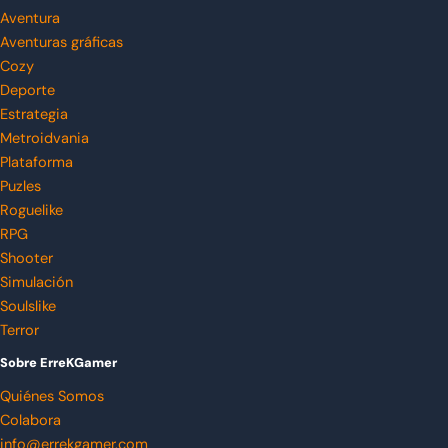
Aventura
Aventuras gráficas
Cozy
Deporte
Estrategia
Metroidvania
Plataforma
Puzles
Roguelike
RPG
Shooter
Simulación
Soulslike
Terror
Sobre ErreKGamer
Quiénes Somos
Colabora
info@errekgamer.com