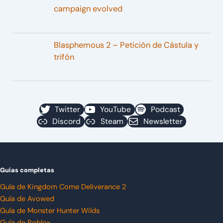
campaign evolved
Blasphemous 2 – Petición de Cástula y
trifón
Twitter
YouTube
Podcast
Discord
Steam
Newsletter
Guías completas
Guía de Kingdom Come Deliverance 2
Guía de Avowed
Guía de Monster Hunter Wilds
Guía de Roblox