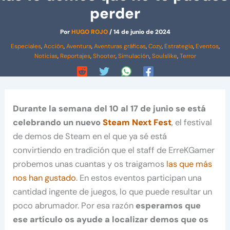
perder
Por
HUGO ROJO
/
14 de junio de 2024
Especiales
,
Acción
,
Aventura
,
Aventuras gráficas
,
Cozy
,
Estrategia
,
Eventos
,
Noticias
,
Reportajes
,
Shooter
,
Simulación
,
Soulslike
,
Terror
Durante la semana del 10 al 17 de junio se está
celebrando un nuevo
Steam Next Fest
, el festival
de demos de Steam en el que ya sé está
convirtiendo en tradición que el staff de ErreKGamer
probemos unas cuantas y os traigamos
las que más
nos han gustado
. En estos eventos participan una
cantidad ingente de juegos, lo que puede resultar un
poco abrumador. Por esa razón
esperamos que
ese artículo os ayude a localizar demos que os