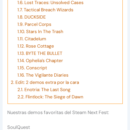
1.6.
Lost Traces: Unsolved Cases
1.7.
Tactical Breach Wizards
1.8.
DUCKSIDE
1.9.
Parcel Corps
1.10.
Stars In The Trash
1.11.
Citadelum
1.12.
Rose Cottage
1.13.
BYTE THE BULLET
1.14.
Ophelia’s Chapter
1.15.
Conscript
1.16.
The Vigilante Diaries
2.
Edit: 2 demos extra por la cara
2.1.
Enotria: The Last Song
2.2.
Flintlock: The Siege of Dawn
Nuestras demos favoritas del Steam Next Fest:
SoulQuest