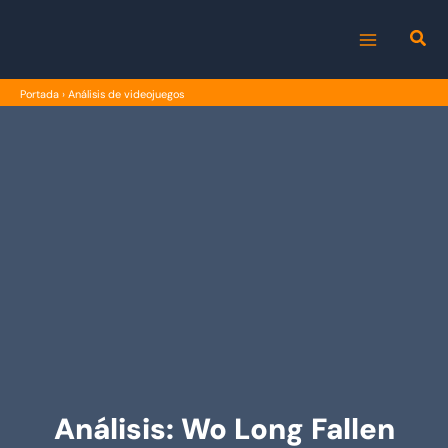
Ir
al
MAIN
contenido
Portada
›
Análisis de videojuegos
MENU
Análisis: Wo Long Fallen