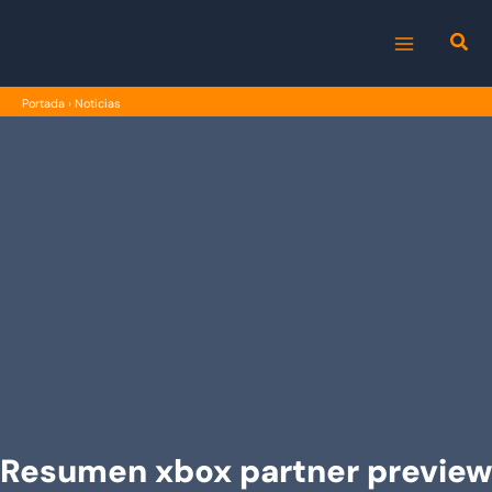
Ir
al
MAIN
contenido
Portada
›
Noticias
MENU
Resumen xbox partner preview