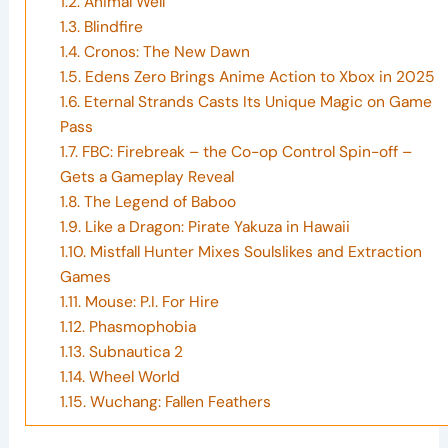
1.2.
Animal Well
1.3.
Blindfire
1.4.
Cronos: The New Dawn
1.5.
Edens Zero Brings Anime Action to Xbox in 2025
1.6.
Eternal Strands Casts Its Unique Magic on Game
Pass
1.7.
FBC: Firebreak – the Co-op Control Spin-off –
Gets a Gameplay Reveal
1.8.
The Legend of Baboo
1.9.
Like a Dragon: Pirate Yakuza in Hawaii
1.10.
Mistfall Hunter Mixes Soulslikes and Extraction
Games
1.11.
Mouse: P.I. For Hire
1.12.
Phasmophobia
1.13.
Subnautica 2
1.14.
Wheel World
1.15.
Wuchang: Fallen Feathers