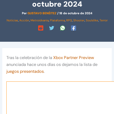
octubre 2024
Por
GUSTAVO BENÉITEZ
/
18 de octubre de 2024
Noticias
,
Acción
,
Metroidvania
,
Plataforma
,
RPG
,
Shooter
,
Soulslike
,
Terror
Tras la celebración de la
Xbox Partner Preview
anunciada hace unos días os dejamos la lista de
juegos presentados
.