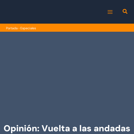
Ir
al
MAIN
contenido
Portada
›
Especiales
MENU
Opinión: Vuelta a las andadas