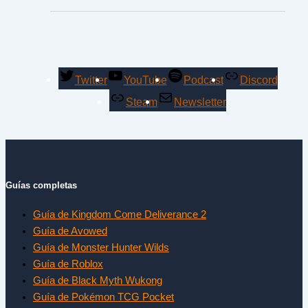
Twitter
YouTube
Podcast
Discord
Steam
Newsletter
Guías completas
Guía de Kingdom Come Deliverance 2
Guía de Avowed
Guía de Monster Hunter Wilds
Guía de Roblox
Guía de Black Myth Wukong
Guía de Pokémon TCG Pocket