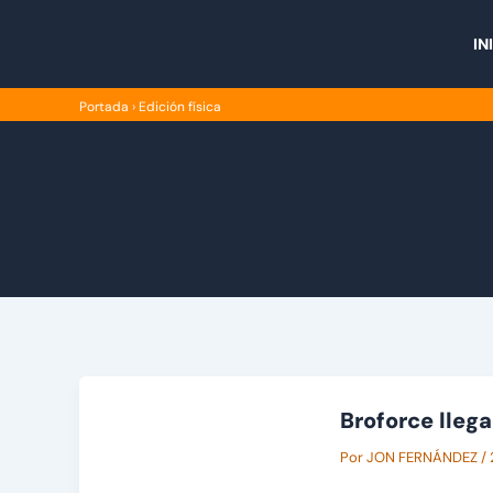
Ir
al
IN
contenido
Portada
›
Edición física
Broforce lleg
Por
JON FERNÁNDEZ
/