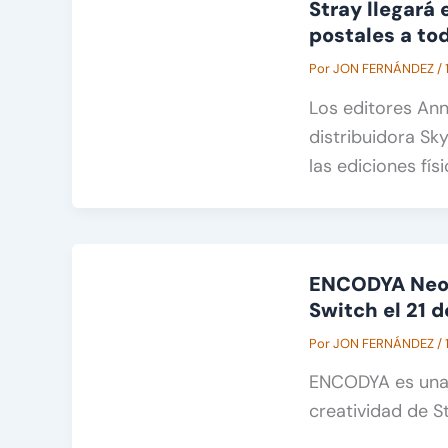
Stray llegará 
postales a tod
Por
JON FERNÁNDEZ
/
Los editores Ann
distribuidora S
las ediciones fís
ENCODYA Neon 
Switch el 21 
Por
JON FERNÁNDEZ
/
ENCODYA es una a
creatividad de S