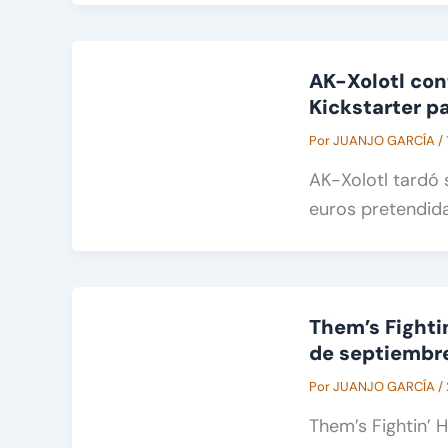
AK-Xolotl cont
Kickstarter pa
Por
JUANJO GARCÍA
/
AK-Xolotl tardó 
euros pretendida
Them’s Fightin
de septiembr
Por
JUANJO GARCÍA
/
Them’s Fightin’ H