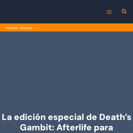
Ir
al
MAIN
contenido
Portada
›
Noticias
MENU
La edición especial de Death’s
Gambit: Afterlife para