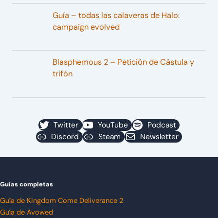
Guía – todas las calaveras de Halo:
campaign evolved
Blasphemous 2 – Petición de Cástula y
trifón
Twitter
YouTube
Podcast
Discord
Steam
Newsletter
Guías completas
Guía de Kingdom Come Deliverance 2
Guía de Avowed