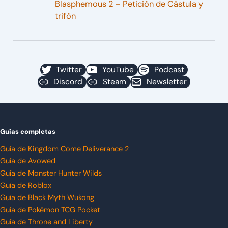
Blasphemous 2 – Petición de Cástula y
trifón
Twitter
YouTube
Podcast
Discord
Steam
Newsletter
Guías completas
Guía de Kingdom Come Deliverance 2
Guía de Avowed
Guía de Monster Hunter Wilds
Guía de Roblox
Guía de Black Myth Wukong
Guía de Pokémon TCG Pocket
Guía de Throne and Liberty