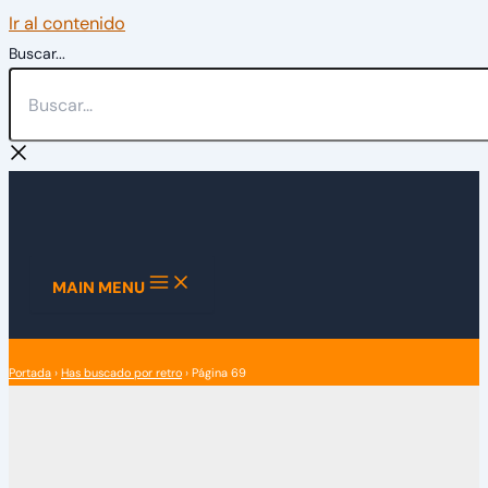
Ir al contenido
Buscar...
MAIN MENU
Portada
›
Has buscado por retro
›
Página 69