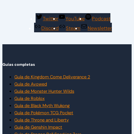
Twitter
YouTube
Podcast
Discord
Steam
Newsletter
Guías completas
Guía de Kingdom Come Deliverance 2
Guía de Avowed
Guía de Monster Hunter Wilds
Guía de Roblox
Guía de Black Myth Wukong
Guía de Pokémon TCG Pocket
Guía de Throne and Liberty
Guía de Genshin Impact