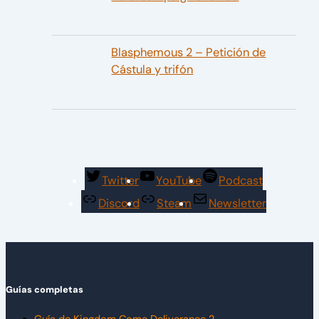
Blasphemous 2 – Petición de
Cástula y trifón
Twitter
YouTube
Podcast
Discord
Steam
Newsletter
Guías completas