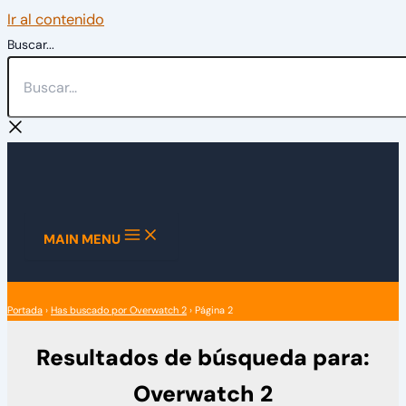
Ir al contenido
Buscar...
MAIN MENU
Portada
›
Has buscado por Overwatch 2
›
Página 2
Resultados de búsqueda para:
Overwatch 2