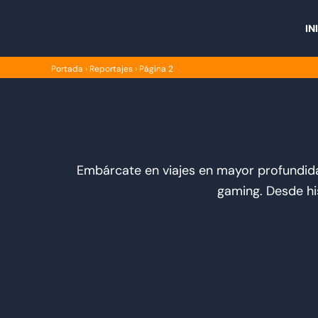
Ir
al
IN
contenido
Portada
›
Reportajes
›
Página 2
Embárcate en viajes en mayor profundid
gaming. Desde hi