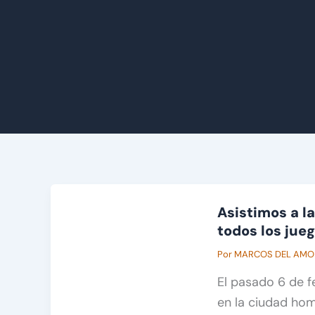
Asistimos a l
todos los jue
Por
MARCOS DEL AM
El pasado 6 de 
en la ciudad hom