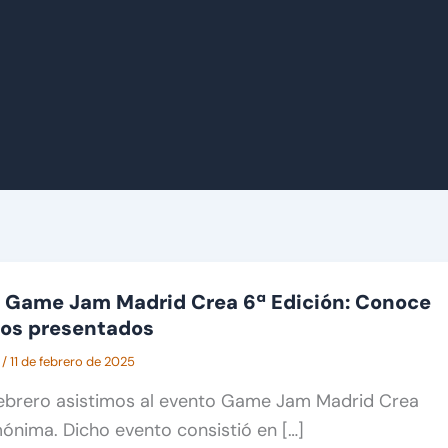
a Game Jam Madrid Crea 6ª Edición: Conoce
gos presentados
O
/
11 de febrero de 2025
febrero asistimos al evento Game Jam Madrid Crea
ónima. Dicho evento consistió en […]