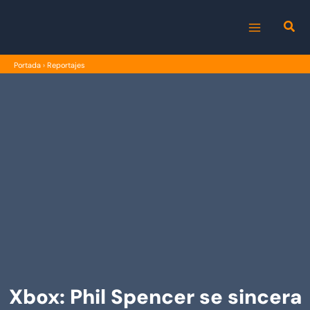
Ir
al
MAIN
contenido
Portada
›
Reportajes
MENU
Xbox: Phil Spencer se sincera