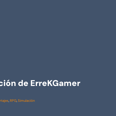
cción de ErreKGamer
rtajes
,
RPG
,
Simulación