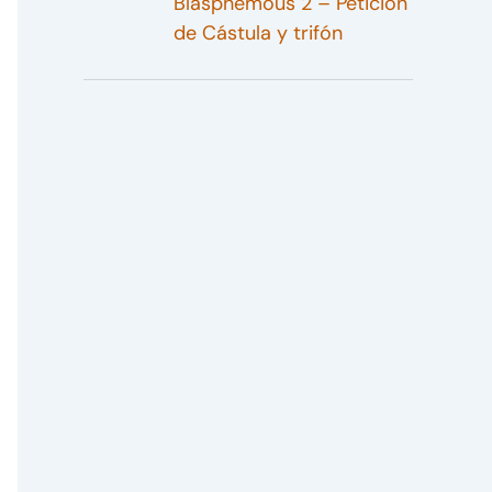
Blasphemous 2 – Petición
de Cástula y trifón