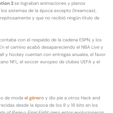
ation 2
se lograban animaciones y planos
 los sistemas de la época excepto Dreamcast,
repitosamente y que no recibió ningún título de
 contaba con el respaldo de la cadena ESPN, y los
. En el camino acabó desapareciendo el NBA Live y
ll y hockey cuentan con entregas anuales, el favor
icano NFL, el soccer europeo de clubes UEFA y el
uso de moda
el género
y dio pie a otros Hack and
ecidas desde la época de los 8 y 16 bits en los
ets of Rage
o
Final Fight
, pero estos evolucionaron