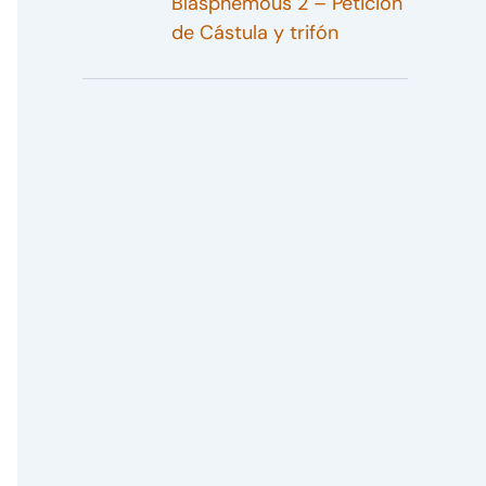
Blasphemous 2 – Petición
de Cástula y trifón