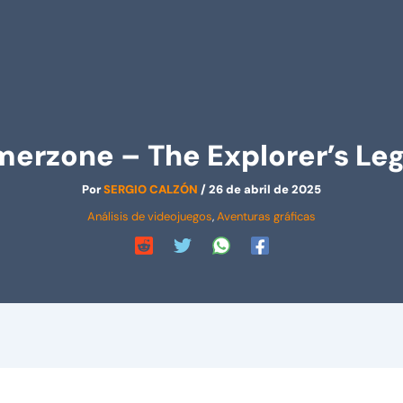
Amerzone – The Explorer’s Le
Por
SERGIO CALZÓN
/
26 de abril de 2025
Análisis de videojuegos
,
Aventuras gráficas