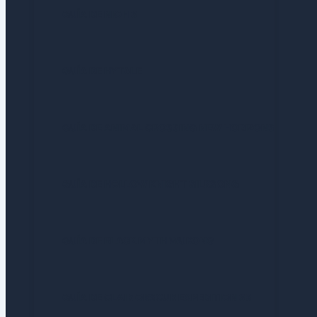
GUÍA DE NIOH 3
GUÍA DE HYTALE
GUÍA DE ANIMAL CROSSING NEW HORIZONS
GUÍA DE HOLLOW KNIGHT SILKSONG
GUÍA DE BLACK MYTH WUKONG
GUÍA DE CLAIR OBSCUR EXPEDITION 33