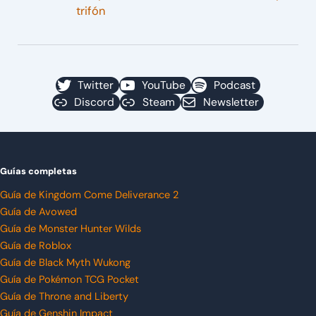
trifón
Twitter
YouTube
Podcast
Discord
Steam
Newsletter
Guías completas
Guía de Kingdom Come Deliverance 2
Guía de Avowed
Guía de Monster Hunter Wilds
Guía de Roblox
Guía de Black Myth Wukong
Guía de Pokémon TCG Pocket
Guía de Throne and Liberty
Guía de Genshin Impact