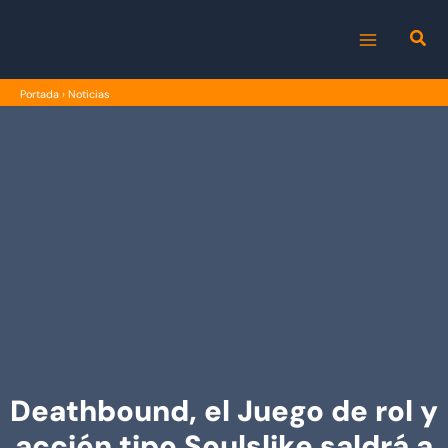
Ir
al
MAIN
contenido
Portada
›
Noticias
MENU
Deathbound, el Juego de rol y
acción tipo Soulslike saldrá a