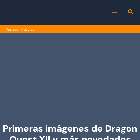
Ir
al
MAIN
contenido
Portada
›
Noticias
MENU
Primeras imágenes de Dragon
Quest XII y más novedades