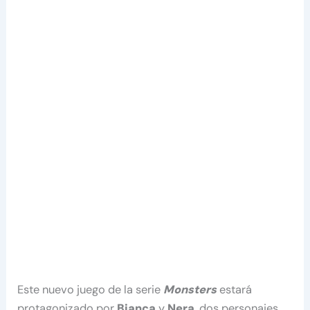
Este nuevo juego de la serie
Monsters
estará
protagonizado por
Bianca
y
Nera
, dos personajes