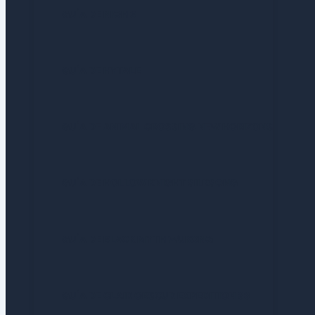
GUÍA DE NIOH 3
GUÍA DE HYTALE
GUÍA DE ANIMAL CROSSING NEW HORIZONS
GUÍA DE HOLLOW KNIGHT SILKSONG
GUÍA DE BLACK MYTH WUKONG
GUÍA DE CLAIR OBSCUR EXPEDITION 33