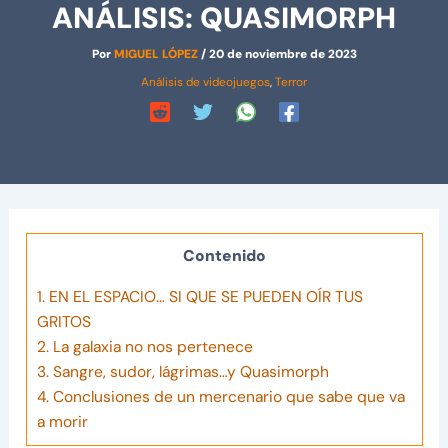
ANÁLISIS: QUASIMORPH
Por
MIGUEL LÓPEZ
/
20 de noviembre de 2023
Análisis de videojuegos
,
Terror
Contenido
1.
EN EL ESPACIO… SI QUE SE PUEDEN OÍR TUS
GRITOS
2.
La galaxia no nos pertenece
3.
Sangre, sudor, lágrimas…y Quasimorph
4.
Conclusiones de un mercenario que sabe que va
a morir