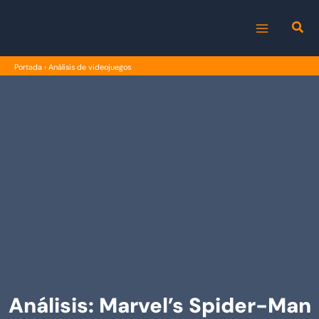
Ir
al
MAIN
contenido
Portada
›
Análisis de videojuegos
MENU
Análisis: Marvel’s Spider-Man