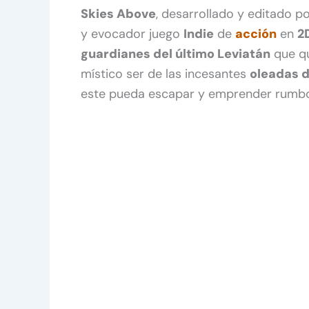
Skies Above
, desarrollado y editado p
y evocador juego
Indie
de
acción
en
2
guardianes del último Leviatán
que qu
místico ser de las incesantes
oleadas d
este pueda escapar y emprender rumbo a