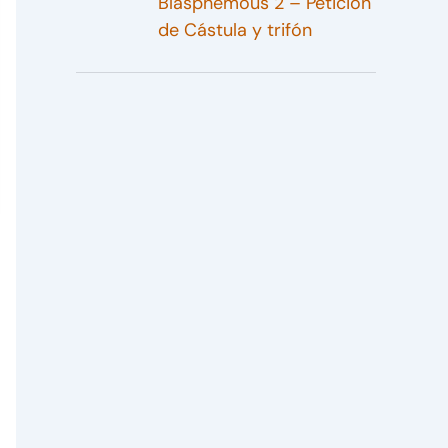
Blasphemous 2 – Petición
de Cástula y trifón