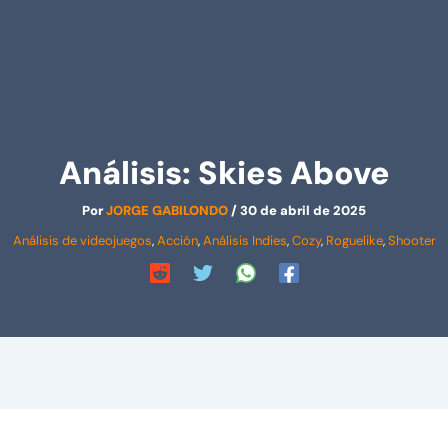
Análisis: Skies Above
Por
JORGE GABILONDO
/
30 de abril de 2025
Análisis de videojuegos
,
Acción
,
Análisis Indies
,
Cozy
,
Roguelike
,
Shooter