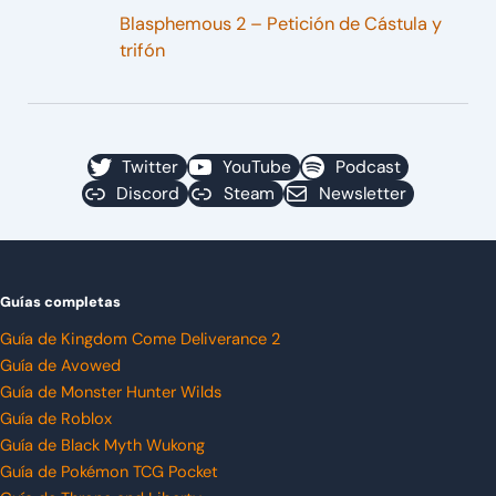
Blasphemous 2 – Petición de Cástula y
trifón
Twitter
YouTube
Podcast
Discord
Steam
Newsletter
Guías completas
Guía de Kingdom Come Deliverance 2
Guía de Avowed
Guía de Monster Hunter Wilds
Guía de Roblox
Guía de Black Myth Wukong
Guía de Pokémon TCG Pocket