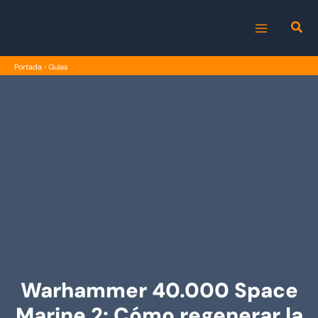
Ir
al
MAIN
contenido
Portada
›
Guías
MENU
Warhammer 40.000 Space
Marine 2: Cómo regenerar la