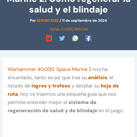
salud y el blindaje
Por
SERGIO RUIZ
/
11 de septiembre de 2024
Guías
,
Acción
,
Noticias
Warhammer 40.000: Space Marine 2
nos ha
encantado, tanto es así que tras su
análisis
, el
listado de
logros y trofeos
y detallar su
hoja de
ruta
, hoy os traemos una pequeña guía que nos
permite entender mejor el
sistema de
regeneración de salud y de blindaje
en el juego.