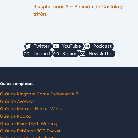
Blasphemous 2 – Petición de Cástula y
trifón
Twitter
YouTube
Podcast
Discord
Steam
Newsletter
Guías completas
Guía de Kingdom Come Deliverance 2
Guía de Avowed
Guía de Monster Hunter Wilds
Guía de Roblox
Guía de Black Myth Wukong
Guía de Pokémon TCG Pocket