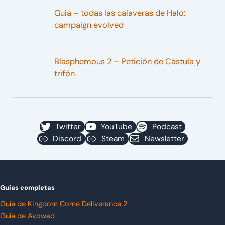
Guía – todas las calaveras de Halo:
campaign evolved
Blasphemous 2 – Petición de Cástula y
trifón
Twitter
YouTube
Podcast
Discord
Steam
Newsletter
Guías completas
Guía de Kingdom Come Deliverance 2
Guía de Avowed