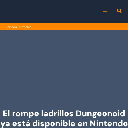
Ir
al
MAIN
contenido
Portada
›
Noticias
MENU
El rompe ladrillos Dungeonoid
ya está disponible en Nintendo