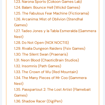
1.23.
Narona Sports (Cokoon Games Lab)
1.24.
Balam: Bounce Hell (Wickd Games)
1.25.
The Fabulous Fear Machine (Fictiorama)
1.26.
Arcanima: Mist of Oblivion (Stendhal
Games)
1.27.
Tadeo Jones y la Tabla Esmeralda (Gammera
Nest)
1.28.
Do Not Open (NOX NOCTIS)
1.29.
Rivalia Dungeon Raiders (Fsix Games)
1.30.
The Silent Swan (Praenaris)
1.31.
Neon Blood (ChaoticBrain Studios)
1.32.
Insomnis (Path Games)
1.33.
The Crown of Wu (Red Mountain)
1.34.
The Many Pieces of Mr Coo (Gammera
Nest)
1.35.
Passpartout 2: The Lost Artist (Flamebait
Games)
1.36.
Shadow Racer (DigiPen)