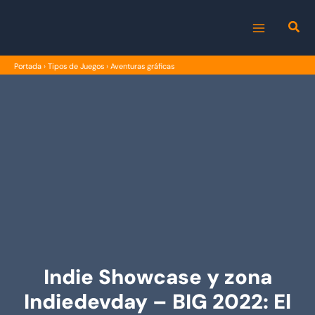
Ir
al
MAIN
contenido
Portada
›
Tipos de Juegos
›
Aventuras gráficas
MENU
Indie Showcase y zona
Indiedevday – BIG 2022: El