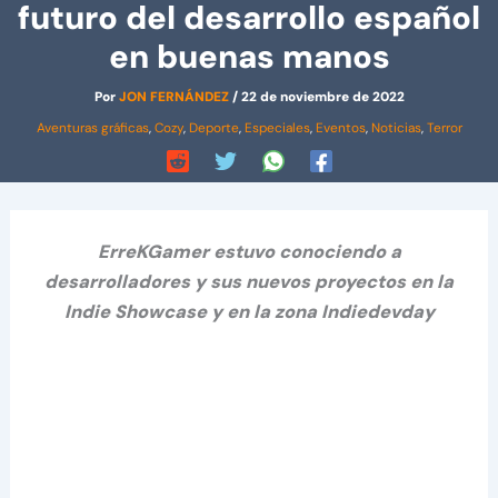
futuro del desarrollo español
en buenas manos
Por
JON FERNÁNDEZ
/
22 de noviembre de 2022
Aventuras gráficas
,
Cozy
,
Deporte
,
Especiales
,
Eventos
,
Noticias
,
Terror
ErreKGamer estuvo conociendo a
desarrolladores y sus nuevos proyectos en la
Indie Showcase y en la zona Indiedevday