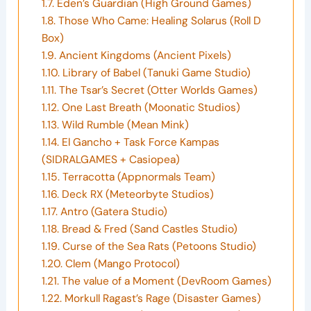
1.7.
Eden’s Guardian (High Ground Games)
1.8.
Those Who Came: Healing Solarus (Roll D
Box)
1.9.
Ancient Kingdoms (Ancient Pixels)
1.10.
Library of Babel (Tanuki Game Studio)
1.11.
The Tsar’s Secret (Otter Worlds Games)
1.12.
One Last Breath (Moonatic Studios)
1.13.
Wild Rumble (Mean Mink)
1.14.
El Gancho + Task Force Kampas
(SIDRALGAMES + Casiopea)
1.15.
Terracotta (Appnormals Team)
1.16.
Deck RX (Meteorbyte Studios)
1.17.
Antro (Gatera Studio)
1.18.
Bread & Fred (Sand Castles Studio)
1.19.
Curse of the Sea Rats (Petoons Studio)
1.20.
Clem (Mango Protocol)
1.21.
The value of a Moment (DevRoom Games)
1.22.
Morkull Ragast’s Rage (Disaster Games)