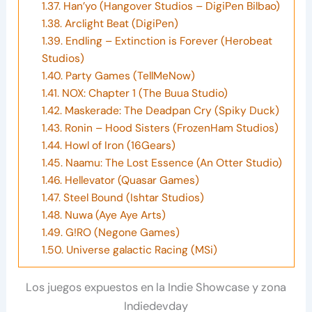
1.37.
Han’yo (Hangover Studios – DigiPen Bilbao)
1.38.
Arclight Beat (DigiPen)
1.39.
Endling – Extinction is Forever (Herobeat
Studios)
1.40.
Party Games (TellMeNow)
1.41.
NOX: Chapter 1 (The Buua Studio)
1.42.
Maskerade: The Deadpan Cry (Spiky Duck)
1.43.
Ronin – Hood Sisters (FrozenHam Studios)
1.44.
Howl of Iron (16Gears)
1.45.
Naamu: The Lost Essence (An Otter Studio)
1.46.
Hellevator (Quasar Games)
1.47.
Steel Bound (Ishtar Studios)
1.48.
Nuwa (Aye Aye Arts)
1.49.
G!RO (Negone Games)
1.50.
Universe galactic Racing (MSi)
Los juegos expuestos en la Indie Showcase y zona
Indiedevday