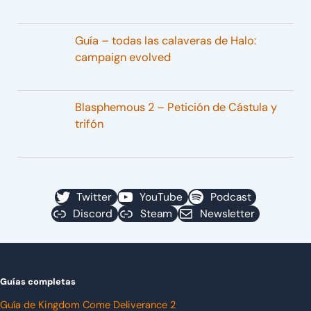
Guía – todas las calaveras de Halo:
campaign evolved
Blasphemous 2 – Petición de Cástula y
trifón
Twitter
YouTube
Podcast
Discord
Steam
Newsletter
Guías completas
Guía de Kingdom Come Deliverance 2