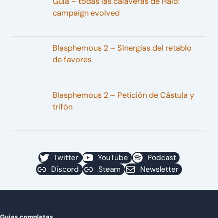
Guía – todas las calaveras de Halo:
campaign evolved
Blasphemous 2 – Sinergias del retablo
de favores
Blasphemous 2 – Petición de Cástula y
trifón
Twitter
YouTube
Podcast
Discord
Steam
Newsletter
Guías completas