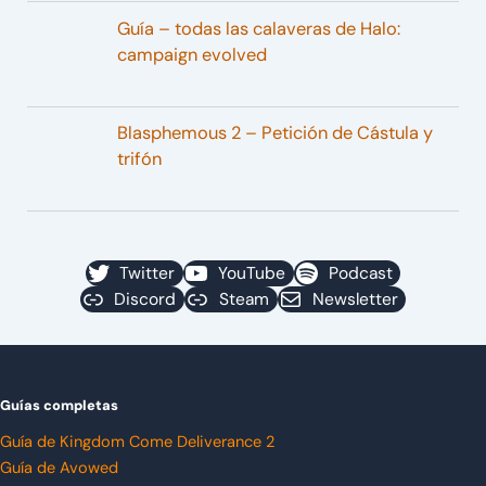
Guía – todas las calaveras de Halo:
campaign evolved
Blasphemous 2 – Petición de Cástula y
trifón
Twitter
YouTube
Podcast
Discord
Steam
Newsletter
Guías completas
Guía de Kingdom Come Deliverance 2
Guía de Avowed