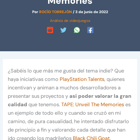
Memories
Por
ROCÍO TORREJÓN
/
3 de junio de 2022
Análisis de videojuegos
¿Sabéis lo que más me gusta del tema indie? Que
haya iniciativas como
PlayStation Talents
, quienes
incentivan y animan a muchos desarrolladores a
presentar sus proyectos y
así poder valorar la gran
calidad
que tenemos.
TAPE: Unveil The Memories
es
un ejemplo de todo ello y cuando se cruzó en mi
camino, de pura casualidad, he intentado disfrutarlo
de principio a fin y valorando cada detalle que han
ido creando los madrileños
Black Chili Goat
.