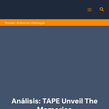
Ir
al
MAIN
contenido
Portada
›
Análisis de videojuegos
MENU
Análisis: TAPE Unveil The