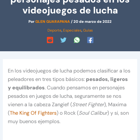
videojuegos de lucha
Por
GLEN GUARAPANA
/
20 de marzo de 2022
Deporte
,
Especiales
,
Guías
En los videojuegos de lucha podemos clasificar a los
peleadores en tres tipos básicos:
pesados, ligeros
y equilibrados
. Cuando pensamos en personajes
pesados en juegos de lucha, seguramente se nos
vienen a la cabeza Zangief (
Street Fighter
), Maxima
(
The King Of Fighters
) o Rock (
Soul Calibur
) y si, son
muy buenos ejemplos.