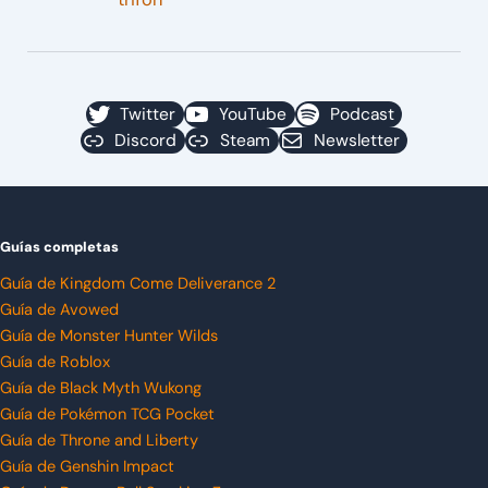
Twitter
YouTube
Podcast
Discord
Steam
Newsletter
Guías completas
Guía de Kingdom Come Deliverance 2
Guía de Avowed
Guía de Monster Hunter Wilds
Guía de Roblox
Guía de Black Myth Wukong
Guía de Pokémon TCG Pocket
Guía de Throne and Liberty
Guía de Genshin Impact