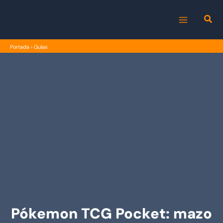
Ir
al
MAIN
contenido
Portada
›
Guías
MENU
Pókemon TCG Pocket: mazo