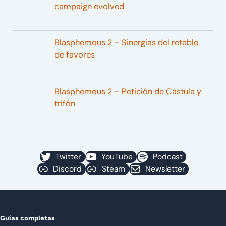
campaign evolved
Blasphemous 2 – Sinergias del retablo
de favores
Blasphemous 2 – Petición de Cástula y
trifón
Twitter
YouTube
Podcast
Discord
Steam
Newsletter
Guías completas