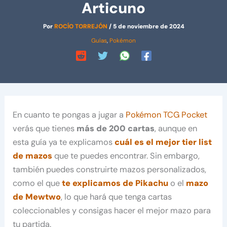
Articuno
Por
ROCÍO TORREJÓN
/
5 de noviembre de 2024
Guías
,
Pokémon
En cuanto te pongas a jugar a
Pokémon TCG Pocket
verás que tienes
más de 200 cartas
, aunque en
esta guía ya te explicamos
cuál es el mejor tier list
de mazos
que te puedes encontrar. Sin embargo,
también puedes construirte mazos personalizados,
como el que
te explicamos de Pikachu
o el
mazo
de Mewtwo
, lo que hará que tenga cartas
coleccionables y consigas hacer el mejor mazo para
tu partida.