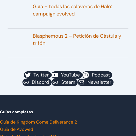
Guía – todas las calaveras de Halo:
campaign evolved
Blasphemous 2 – Petición de Cástula y
trifón
Twitter
YouTube
Podcast
Discord
Steam
Newsletter
Guías completas
Guía de Kingdom Come Deliverance 2
Guía de Avowed