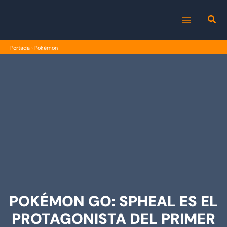
Ir
al
MAIN
contenido
Portada
›
Pokémon
MENU
POKÉMON GO: SPHEAL ES EL
PROTAGONISTA DEL PRIMER